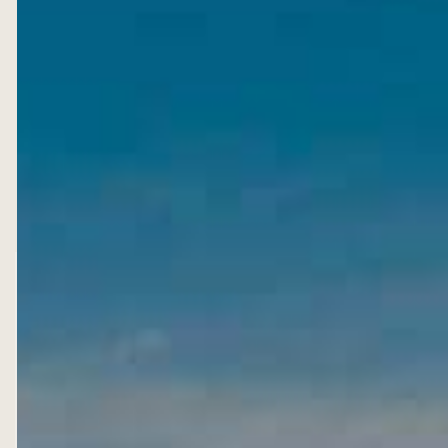
43,00
€
Emballage cadeau four
(+
2,00
€
)
AJOUTER AU PANIER
BÉRUGUETTE • HUILE D’OLIVE VIERGE EXTRA
DÉTAILS DU PRODUIT