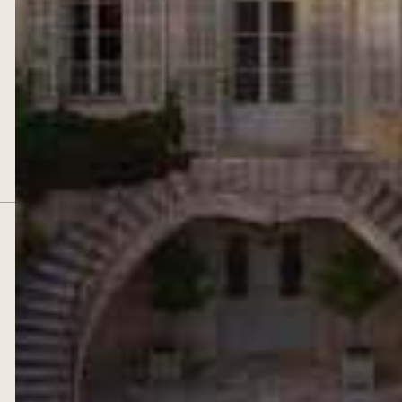
CHÂTEAU D'ESTOUBLON
13990 Fontvieille, France
04 90 54 64 00
contact@estoublon.com
DÉCOUVRIR
LE DOMAINE
LES VINS
LES HUILES D'OLIVE
LA TABLE
D’ESTOUBLON
ŒNOTOURISME
LA BOUTIQUE