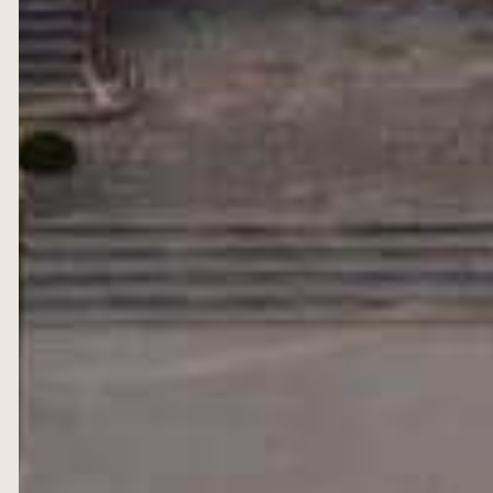
PRIVATISATION
L'UNIVERS
ROSEBLOOD
ESHOP
HUILES D'OLIVE
VINS
L'EXCESSIVE
COFFRETS
ÉPICERIE FINE
BEST SELLERS
INFORMATIONS
RECRUTEMENT
PRESSE
BLOG
CONTACT
INSCRIPTION À LA NEWSLETTER
En vous inscrivant, vous acceptez de recevoir notre