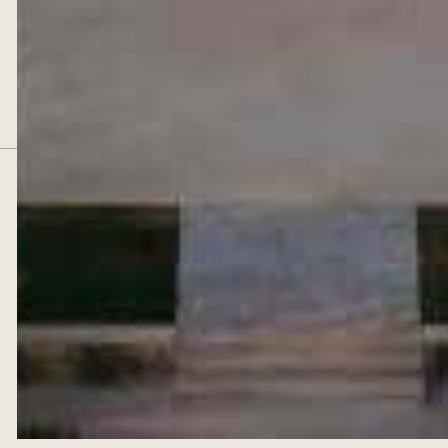
newsletter et des communications commerciales personnalisées,
pouvant contenir des pixels de suivi pour mesurer leur ouverture
et adapter leur contenu ou leur fréquence. Vous pouvez vous
désabonner et retirer votre consentement à tout moment.
Consultez notre
politique de confidentialité
CONDITIONS GÉNÉRALES DE VENTE
POLITIQUE DE CONFIDENTIALITÉ
MENTIONS LÉGALES
DESIGNED BY
EWM.SWISS